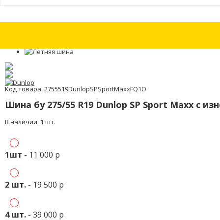
Шины бу 255/55 R18 Continental Conti4х4WinterContact RunFlat с изно
Код товара: 2755519DunlopSPSportMaxxFQ1O
Шина бу 275/55 R19 Dunlop SP Sport Maxx с из
В наличии: 1 шт.
1шт
- 11 000 р
2 шт.
- 19 500 р
4 шт.
- 39 000 р