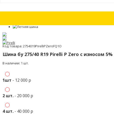
Шины бу 255/50 R20 Pirelli Scorpion Ice & Snow с износом 15%
Шины бу 
Код товара: 2754019PirelliPZeroFQ1O
Шина бу 275/40 R19 Pirelli P Zero с износом 5%
В наличии: 1 шт.
1шт
- 12 000 р
2 шт.
- 20 000 р
4 шт.
- 40 000 р