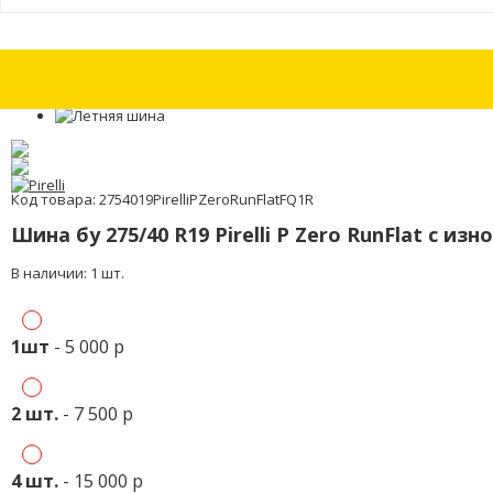
Шины бу 255/50 R20 Nokian WR SUV 4 с износом 15%
Шины бу 255/50 R
Код товара: 2754019PirelliPZeroRunFlatFQ1R
Шина бу 275/40 R19 Pirelli P Zero RunFlat с из
В наличии: 1 шт.
1шт
- 5 000 р
2 шт.
- 7 500 р
4 шт.
- 15 000 р