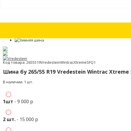
Шины бу 255/50 R19 Michelin Latitude X-Ice North 2 с износом 15%
Шины 
Код товара: 2655519VredesteinWintracXtremeSFQ1
Шина бу 265/55 R19 Vredestein Wintrac Xtreme
В наличии: 1 шт.
1шт
- 9 000 р
2 шт.
- 15 000 р