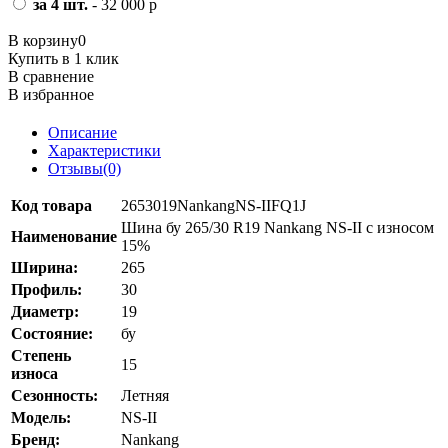
за 4 шт.
- 32 000 р
В корзину
0
Купить в 1 клик
В сравнение
В избранное
Описание
Характеристики
Отзывы(0)
Код товара
2653019NankangNS-IIFQ1J
Шина бу 265/30 R19 Nankang NS-II с износом
Наименование
15%
Ширина:
265
Профиль:
30
Диаметр:
19
Состояние:
бу
Степень
15
износа
Сезонность:
Летняя
Модель:
NS-II
Бренд:
Nankang