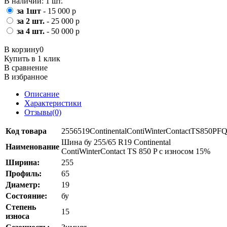
В наличии: 1 шт.
за 1шт
- 15 000 р
за 2 шт.
- 25 000 р
за 4 шт.
- 50 000 р
В корзину
0
Купить в 1 клик
В сравнение
В избранное
Описание
Характеристики
Отзывы(0)
Код товара
2556519ContinentalContiWinterContactTS850PF
Шина бу 255/65 R19 Continental
Наименование
ContiWinterContact TS 850 P с износом 15%
Ширина:
255
Профиль:
65
Диаметр:
19
Состояние:
бу
Степень
15
износа