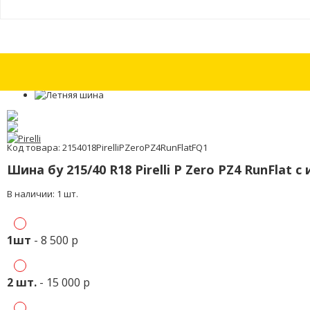
Шины бу 235/50 R18 Nokian Hakkapeliitta R2 с износом 30%
Шины бу 23
Код товара: 2154018PirelliPZeroPZ4RunFlatFQ1
Шина бу 215/40 R18 Pirelli P Zero PZ4 RunFlat 
В наличии: 1 шт.
1шт
- 8 500 р
2 шт.
- 15 000 р