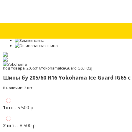
Шина бу 205/55 R16 Barum Bravuris 2 с износом 15%
Шина бу 205/55 R
Код товара: 2056016YokohamaIceGuardIG65FQ2J
Шины бу 205/60 R16 Yokohama Ice Guard IG65 
В наличии: 2 шт.
1шт
- 5 500 р
2 шт.
- 8 500 р