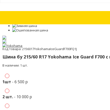
Шины бу 225/55 R17 Gislaved Nord Frost 200 с износом 15%
Шины бу 22
Код товара: 2156017YokohamaIceGuardF700FQ1J
Шина бу 215/60 R17 Yokohama Ice Guard F700 
В наличии: 1 шт.
1шт
- 6 500 р
2 шт.
- 10 000 р