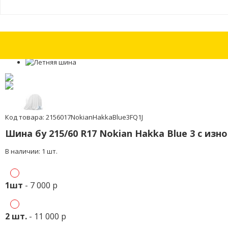
Шины бу 225/55 R17 Dunlop SP Sport 01 с износом 5%
Шины бу 225/55 
Код товара: 2156017NokianHakkaBlue3FQ1J
Шина бу 215/60 R17 Nokian Hakka Blue 3 с изн
В наличии: 1 шт.
1шт
- 7 000 р
2 шт.
- 11 000 р