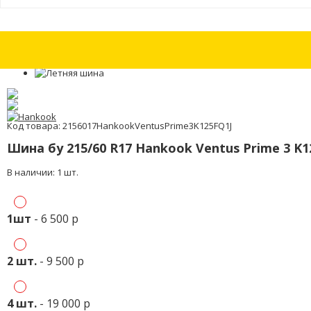
Шины бу 225/55 R17 Continental IceContact 2 с износом 15%
Шины бу 22
Код товара: 2156017HankookVentusPrime3K125FQ1J
Шина бу 215/60 R17 Hankook Ventus Prime 3 K1
В наличии: 1 шт.
1шт
- 6 500 р
2 шт.
- 9 500 р
4 шт.
- 19 000 р