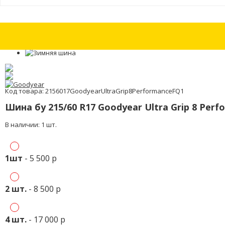
Шины бу 225/55 R17 Continental ContiWinterContact TS 850 P с износо
Код товара: 2156017GoodyearUltraGrip8PerformanceFQ1
Шина бу 215/60 R17 Goodyear Ultra Grip 8 Per
В наличии: 1 шт.
1шт
- 5 500 р
2 шт.
- 8 500 р
4 шт.
- 17 000 р