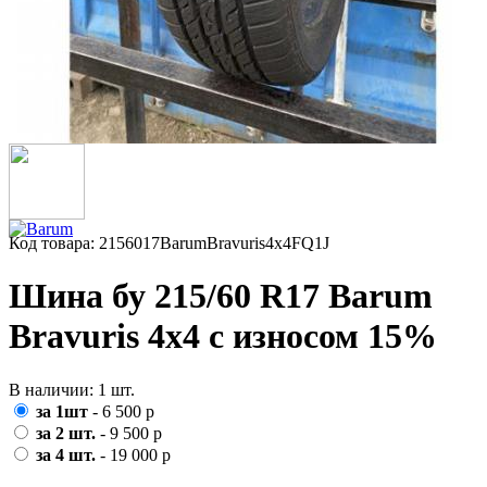
Код товара: 2156017BarumBravuris4x4FQ1J
Шина бу 215/60 R17 Barum
Bravuris 4x4 с износом 15%
В наличии: 1 шт.
за 1шт
- 6 500 р
за 2 шт.
- 9 500 р
за 4 шт.
- 19 000 р