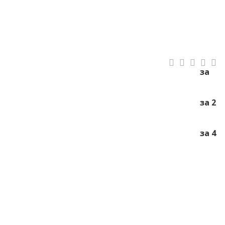
за
за 2
за 4