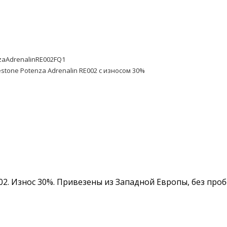
zaAdrenalinRE002FQ1
estone Potenza Adrenalin RE002 с износом 30%
002. Износ 30%. Привезены из Западной Европы, без про