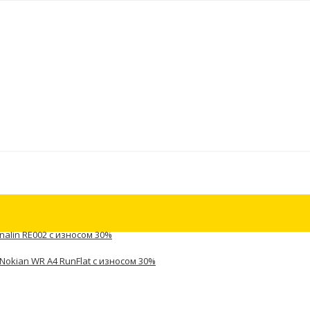
nalin RE002 с износом 30%
Nokian WR A4 RunFlat с износом 30%