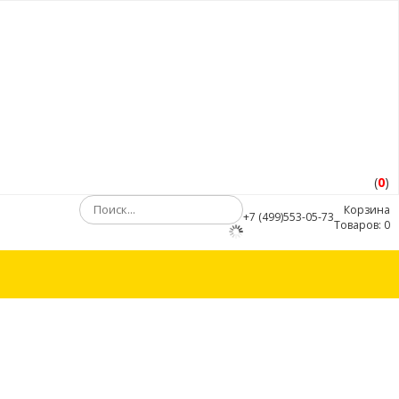
(
0
)
Корзина
+7 (499)553-05-73
Товаров:
0