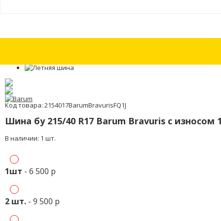
Шины бу 225/50 R17 Continental ContiVikingContact 5 с износом 30%
Ши
Код товара: 2154017BarumBravurisFQ1J
Шина бу 215/40 R17 Barum Bravuris с износом 
В наличии: 1 шт.
1шт
- 6 500 р
2 шт.
- 9 500 р