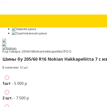
Шина бу 205/50 R17 Michelin Primacy HP с износом 30%
Шина бу 205/50
Код товара: 2056016NokianHakkapeliitta7FQ12
Шины бу 205/60 R16 Nokian Hakkapeliitta 7 с 
В наличии: 12 шт.
1шт
- 5 000 р
2 шт.
- 7 500 р