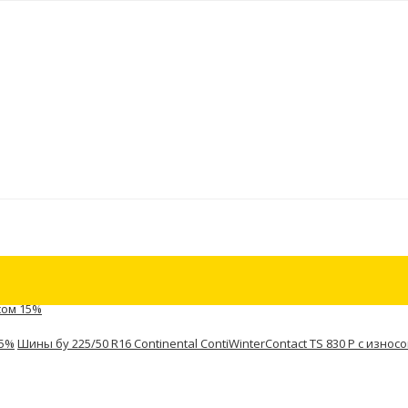
осом 15%
15%
Шины бу 225/50 R16 Continental ContiWinterContact TS 830 P с износ