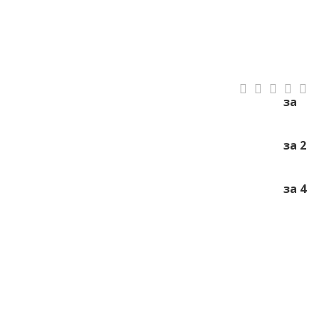
за
за 2
за 4