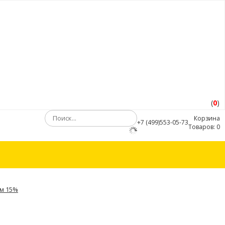
(
0
)
Корзина
+7 (499)553-05-73
Товаров:
0
ом 15%