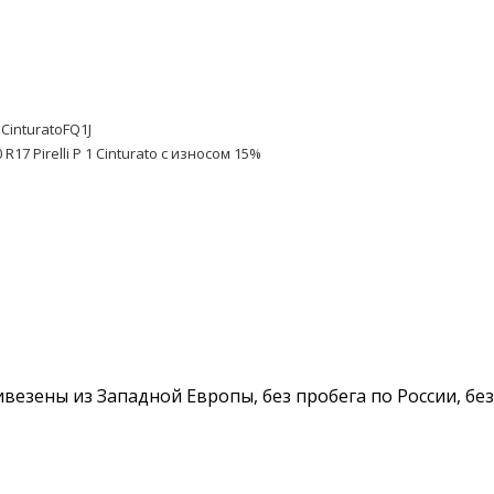
1CinturatoFQ1J
R17 Pirelli P 1 Cinturato с износом 15%
 Привезены из Западной Европы, без пробега по России, б