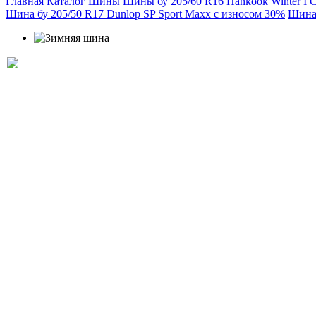
Главная
Каталог
Шины
Шины бу 205/60 R16 Hankook Winter I 
Шина бу 205/50 R17 Dunlop SP Sport Maxx с износом 30%
Шина 