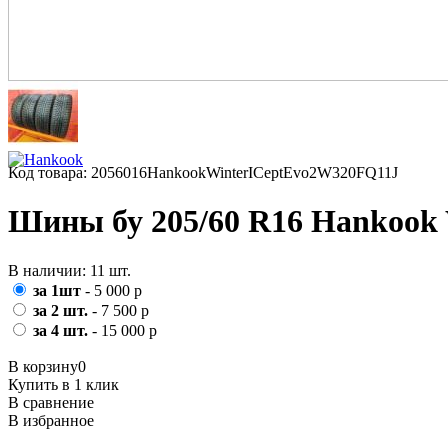
Код товара: 2056016HankookWinterICeptEvo2W320FQ11J
Шины бу 205/60 R16 Hankook 
В наличии: 11 шт.
за 1шт
- 5 000 р
за 2 шт.
- 7 500 р
за 4 шт.
- 15 000 р
В корзину
0
Купить в 1 клик
В сравнение
В избранное