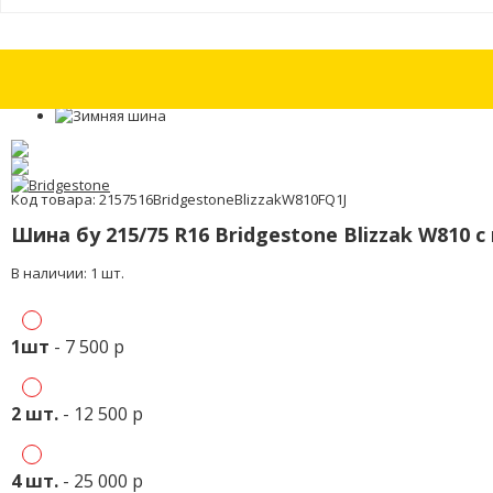
Шины бу 225/35 R19 Vredestein Ultrac Sessanta с износом 15%
Шины б
Код товара: 2157516BridgestoneBlizzakW810FQ1J
Шина бу 215/75 R16 Bridgestone Blizzak W810 
В наличии: 1 шт.
1шт
- 7 500 р
2 шт.
- 12 500 р
4 шт.
- 25 000 р