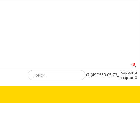
(
0
)
Корзина
+7 (499)553-05-73
Товаров:
0