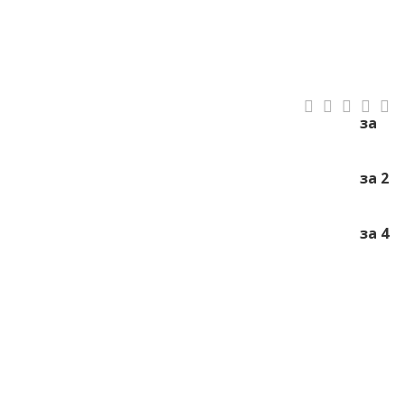
за
за 2
за 4