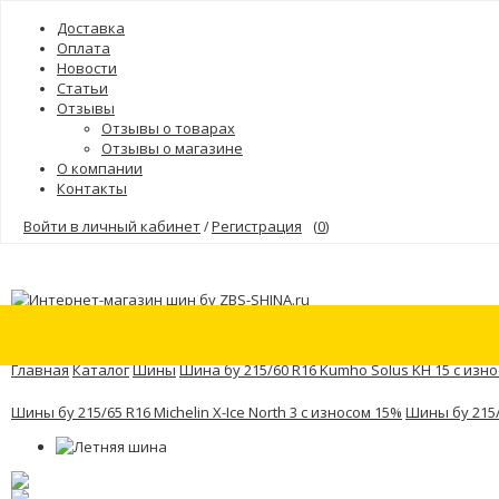
Доставка
Оплата
Новости
Статьи
Отзывы
Отзывы о товарах
Отзывы о магазине
О компании
Контакты
Войти в личный кабинет
Регистрация
(
0
)
/
Шины
Бренды
Главная
Каталог
Шины
Шина бу 215/60 R16 Kumho Solus KH 15 с изн
Шины бу 215/65 R16 Michelin X-Ice North 3 с износом 15%
Шины бу 215/6