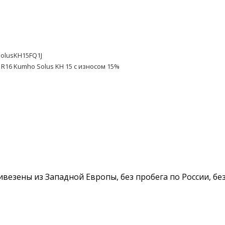
olusKH15FQ1J
 R16 Kumho Solus KH 15 с износом 15%
ивезены из Западной Европы, без пробега по России, бе