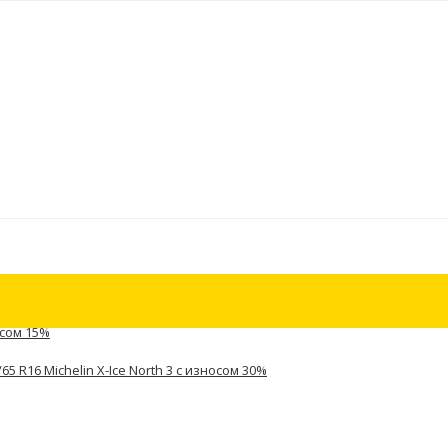
осом 15%
5 R16 Michelin X-Ice North 3 с износом 30%