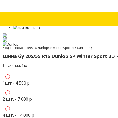
Шины бу 215/55 R17 Nokian Hakkapeliitta R3 с износом 30%
Шины бу 21
Код товара: 2055516DunlopSPWinterSport3DRunFlatFQ1
Шина бу 205/55 R16 Dunlop SP Winter Sport 3D 
В наличии: 1 шт.
1шт
- 4 500 р
2 шт.
- 7 000 р
4 шт.
- 14 000 р