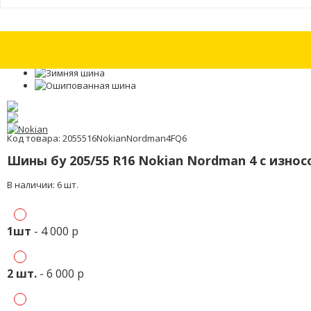
Шина бу 205/45 R16 Hankook Winter I Cept Evo W310 с износом 30%
Ши
Код товара: 2055516NokianNordman4FQ6
Шины бу 205/55 R16 Nokian Nordman 4 с изно
В наличии: 6 шт.
1шт
- 4 000 р
2 шт.
- 6 000 р