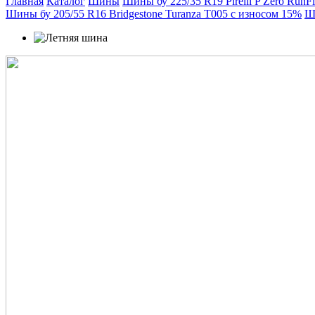
Главная
Каталог
Шины
Шины бу 225/35 R19 Pirelli P Zero RunF
Шины бу 205/55 R16 Bridgestone Turanza T005 с износом 15%
Ши